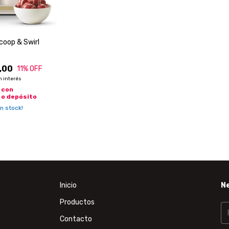
coop & Swirl
,00
11
% OFF
n interés
0
con
 o depósito
n stock!
Inicio
N
Productos
Contacto