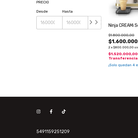
PRECIO
Desde
Hasta
Ninja CREAMi S
$1.800.000,00
$1.600.000
2
x
$800.000,00
si
$1.520.000,0
Transferencia
¡Solo quedan
4
e
5491159251209